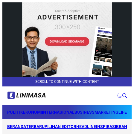
SCROLL TO CONTINUE WITH CONTENT
POLITIK
EKONOMI
INTERNASIONAL
BUSINESS
MARKETING
LIFEST
BERANDA
TERBARU
PILIHAN EDITOR
HEADLINE
INSPIRASI
BRANDI