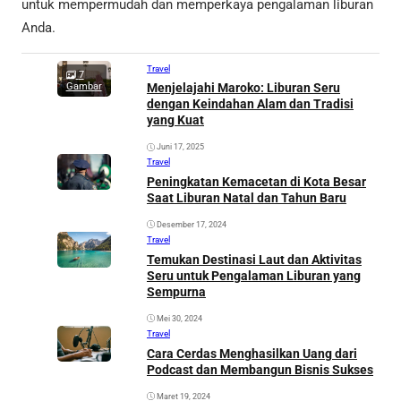
untuk mempermudah dan memperkaya pengalaman liburan
Anda.
Travel
7
Gambar
Menjelajahi Maroko: Liburan Seru
dengan Keindahan Alam dan Tradisi
yang Kuat
Juni 17, 2025
Travel
Peningkatan Kemacetan di Kota Besar
Saat Liburan Natal dan Tahun Baru
Desember 17, 2024
Travel
Temukan Destinasi Laut dan Aktivitas
Seru untuk Pengalaman Liburan yang
Sempurna
Mei 30, 2024
Travel
Cara Cerdas Menghasilkan Uang dari
Podcast dan Membangun Bisnis Sukses
Maret 19, 2024