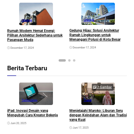
Lifestyle
Lifestyle
Gedung Hijau: Solusi Arsitektur
Rumah Modern Hemat Energi:
K
Ramah Lingkungan untuk
Pilihan Arsitektur Sederhana untuk
K
Menangani Polusi di Kota Besar
Pasangan Muda
M
Desember 17, 2024
Desember 17, 2024
Berita Terbaru
7 Gambar
Technology
Travel
P
iPad: Inovasi Desain yang
Menjelajahi Maroko: Liburan Seru
M
Mengubah Cara Kreator Bekerja
dengan Keindahan Alam dan Tradisi
yang Kuat
Juni 20, 2025
Juni 17, 2025