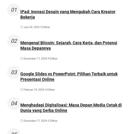
01
iPad: Inovasi Desain yang Mengubah Cara Kreator
Bekerja
Juni 20, 2025
•
5 Dilihat
02
Mengenal Bitcoin: Sejarah, Cara Kerja, dan Potensi
Masa Depannya
Desember 17, 2024
•
4 Dilihat
03
Google Slides vs PowerPoint: Pilihan Terbaik untuk
Presentasi Online
Februari 19, 2024
•
4 Dilihat
04
Menghadapi Digitalisasi: Masa Depan Media Cetak di
Dunia yang Serba Online
Desember 17, 2024
•
3 Dilihat