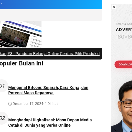
×
duan Belanja Online Cerdas: Pilih Produk dengan Bijak dan Hindari Peni
opuler Bulan Ini
01
Mengenal Bitcoin: Sejarah, Cara Kerja, dan
Potensi Masa Depannya
Desember 17, 2024
•
4 Dilihat
02
Menghadapi Digitalisasi: Masa Depan Media
Cetak di Dunia yang Serba Online