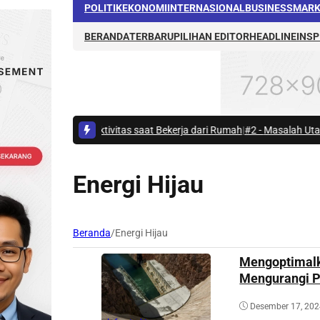
POLITIK
EKONOMI
INTERNASIONAL
BUSINESS
MARK
BERANDA
TERBARU
PILIHAN EDITOR
HEADLINE
INSP
an Produktivitas saat Bekerja dari Rumah
|
#2 -
Masalah Utama Infrastru
Energi Hijau
Beranda
/
Energi Hijau
Mengoptimalk
Mengurangi P
Desember 17, 20