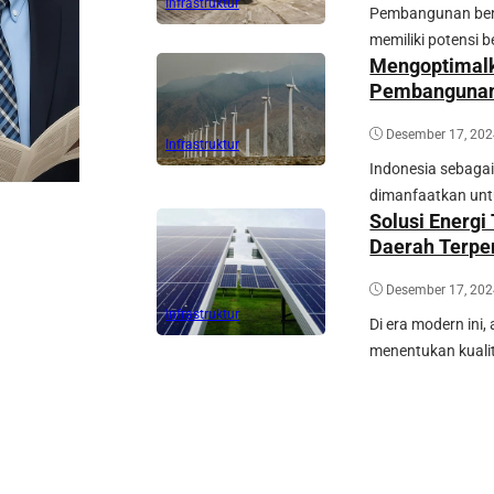
Infrastruktur
Pembangunan bend
memiliki potensi
Mengoptimalka
Pembangunan
Desember 17, 20
Infrastruktur
Indonesia sebagai
dimanfaatkan untu
Solusi Energ
Daerah Terpe
Desember 17, 20
Infrastruktur
Di era modern ini,
menentukan kualit