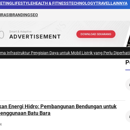
ETING
LIFESTYLE
HEALTH & FITNESS
TECHNOLOGY
TRAVEL
LAINNYA
IRASI
BRANDING
SEO
ktur Pengisian Daya untuk Mobil Listrik yang Perlu Diperhatikan
|
#3 -
Pan
P
an Energi Hidro: Pembangunan Bendungan untuk
enggunaan Batu Bara
24